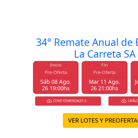
La evolución del Braford todo
PRÓXIMO REMATE
34° Remate Anual de 
La Carreta SA
Inicio
Fin
Pre-Oferta
Pre-Oferta
Sáb 08 Ago.
Mar 11 Ago.
J
26 19:00hs
26 21:00hs
COND COMERCIALES 3...
CATÁLO
VER LOTES Y PREOFERTA