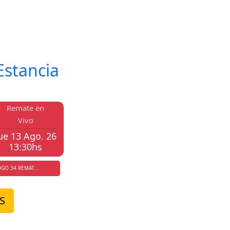
 terreno.
Estancia
Remate en
Vivo
ue 13 Ago. 26
13:30hs
GO 34 REMAT...
S