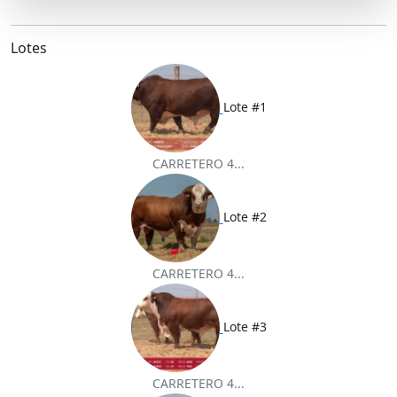
r
e
t
i
t
e
b
t
l
s
o
e
A
o
r
p
Lotes
k
p
Lote #1
CARRETERO 4...
Lote #2
CARRETERO 4...
Lote #3
CARRETERO 4...