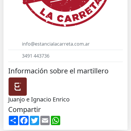
info@estancialacarreta.com.ar
3491 443736
Información sobre el martillero
Juanjo e Ignacio Enrico
Compartir
S
F
T
E
W
h
a
w
m
h
a
c
i
a
a