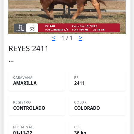
<
1
/ 1
>
REYES 2411
...
CARAVANA
RP
AMARILLA
2411
REGISTRO
COLOR
CONTROLADO
COLORADO
FECHA NAC.
C.E.
01-11-22
36 kg